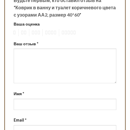
Будьте первым, кто оставил отзыв на
“Коврик в ванну и туалет коричневого цвета
с узорами АА2, размер 40*60”
Ваша оценка
1
2
3
4
5
Ваш отзыв
*
Имя
*
Email
*